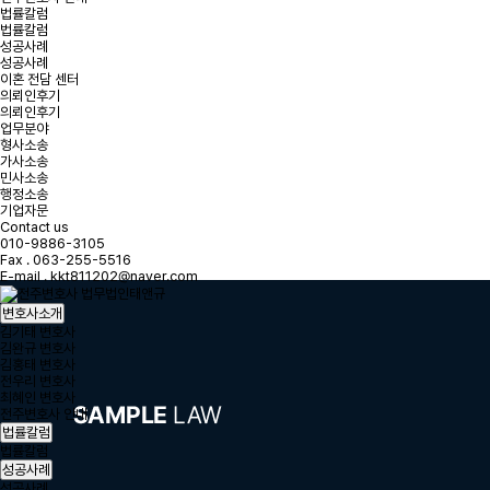
법률칼럼
법률칼럼
성공사례
성공사례
이혼 전담 센터
의뢰인후기
의뢰인후기
업무분야
형사소송
가사소송
민사소송
행정소송
기업자문
Contact us
010-9886-3105
Fax . 063-255-5516
E-mail . kkt811202@naver.com
변호사소개
김기태 변호사
김완규 변호사
김홍태 변호사
전우리 변호사
최혜인 변호사
전주변호사 안내
법률칼럼
법률칼럼
성공사례
성공사례