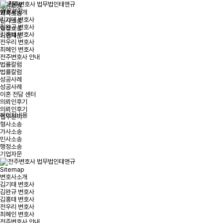
업
무
분
야
형사소송
업
무
분
야
변호사소개
가사소송
김기태 변호사
민사소송
김완규 변호사
행정소송
김홍태 변호사
기업자문
전우리 변호사
최혜인 변호사
전주변호사 안내
법률칼럼
법률칼럼
성공사례
성공사례
이혼 전담 센터
의뢰인후기
의뢰인후기
페이지내용
업무분야
형사소송
가사소송
민사소송
행정소송
기업자문
Sitemap
변호사소개
김기태 변호사
김완규 변호사
김홍태 변호사
전우리 변호사
최혜인 변호사
전주변호사 안내