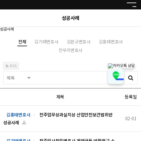
성
공
사
례
성공사례
전체
김기태변호사
김완규변호사
김홍태변호사
전우리변호사
RSS
제목
등록일
김홍태변호사
전주업무상과실치상 산업안전보건법위반
02-01
성공사례
김기태변호사
전주민사전문변호사 계약금등 반환청구 소